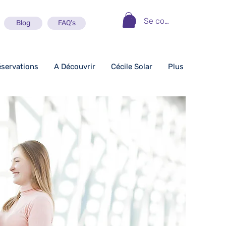
Se connecter
Blog
FAQ’s
éservations
A Découvrir
Cécile Solar
Plus