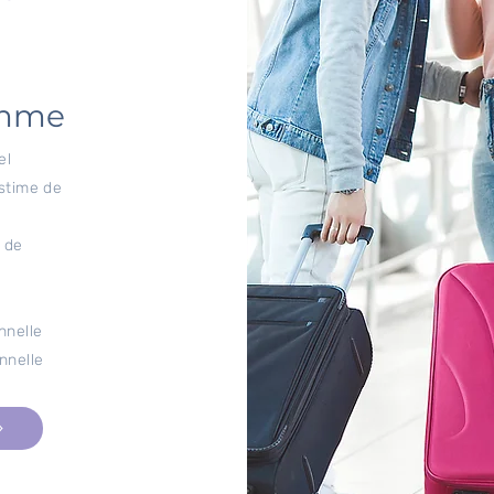
amme
el
estime de
 de
nnelle
nnelle