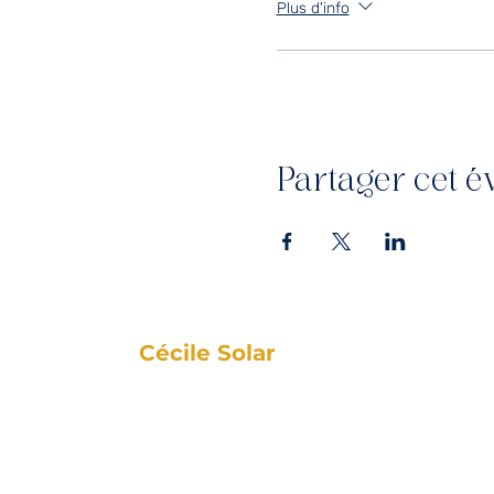
Plus d'info
Partager cet 
Cécile Solar
Donner des racines aux jeunes et des ailes à leurs
parents
Coach professionnelle certifiée spécialisée famille
jeunes expatriés
Auteur - 3 Guides : Objectif Orientation chez