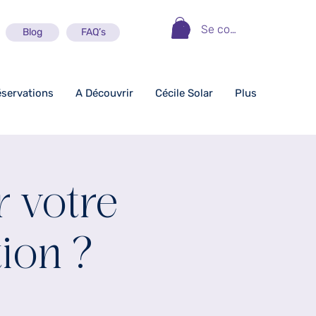
Se connecter
Blog
FAQ’s
éservations
A Découvrir
Cécile Solar
Plus
 votre
ion ?