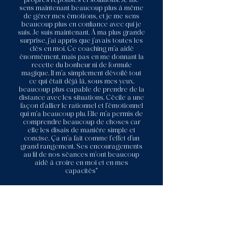
propres réponses et solutions. Je me
sens maintenant beaucoup plus à même
de gérer mes émotions, et je me sens
beaucoup plus en confiance avec qui je
suis. Je suis maintenant. À ma plus grande
surprise, j’ai appris que j’avais toutes les
clés en moi. Ce coaching m’a aidé
énormément, mais pas en me donnant la
recette du bonheur ni de formule
magique. Il m’a simplement dévoilé tout
ce qui était déjà là, sous mes yeux.
beaucoup plus capable de prendre de la
distance avec les situations. Cécile a une
façon d’allier le rationnel et l’émotionnel
qui m’a beaucoup plu. Elle m’a permis de
comprendre beaucoup de choses car
elle les disais de manière simple et
concise. Ça m’a fait comme l’effet d’un
grand rangement. Ses encouragements
au fil de nos séances m’ont beaucoup
aidé à croire en moi et en mes
capacités"
Evènements