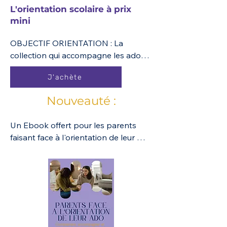
L'orientation scolaire à prix
mini
OBJECTIF ORIENTATION : La 
collection qui accompagne les ados 
de 3e, 2de, 1re et Terminale dans 
J'achète
leurs choix d’orientation, déclenche 
les discussions entre les parents et 
Nouveauté :
les adolescents et les guide pour 
trouver les bonnes informations.

Un Ebook offert pour les parents 
Une collection simple, attrayante, 
faisant face à l'orientation de leur 
rassurante, concrète, bi-media, 
ado.

source d’inspiration pour 
Comprendre, accompagner et 
accompagner les adolescents et 
soutenir sans pression (même à 
leurs parents dans le processus 
l'étranger)
d’orientation