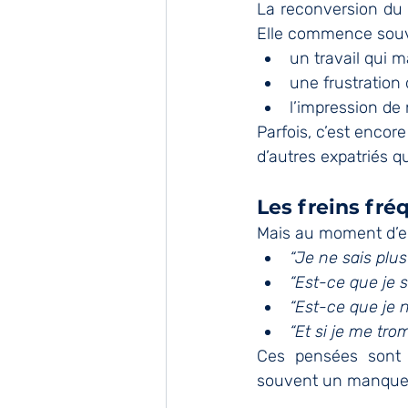
La reconversion du 
Elle commence souv
un travail qui 
une frustration 
l’impression de 
Parfois, c’est encor
d’autres expatriés q
Les freins fré
Mais au moment d’en
“Je ne sais plus
“Est-ce que je s
“Est-ce que je n
“Et si je me tro
Ces pensées sont 
souvent un manque d