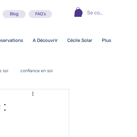
Se connecter
Blog
FAQ’s
éservations
A Découvrir
Cécile Solar
Plus
e soi
confiance en soi
motivation
 :
jeunes