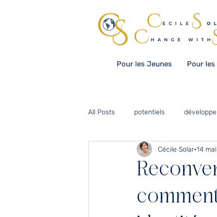
Pour les Jeunes
Pour les
All Posts
potentiels
développe
Cécile Solar
14 mai
diversité
communication
Reconvers
organisation scolaire
culture
comment 