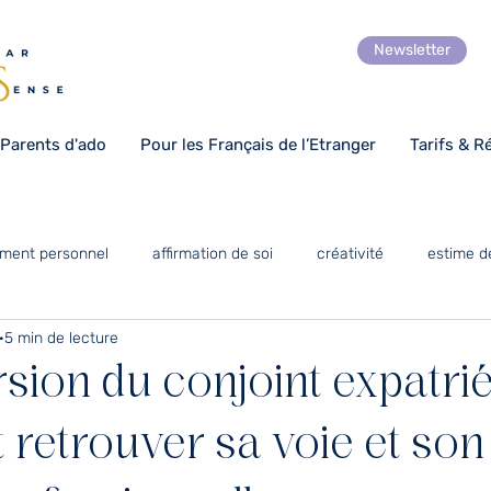
Newsletter
 Parents d'ado
Pour les Français de l’Etranger
Tarifs & R
ment personnel
affirmation de soi
créativité
estime d
5 min de lecture
Numérique
optimisme
gratitude
art coaching
ion du conjoint expatrié
orientation scolaire
Expatriation
temps pour soi
retrouver sa voie et son