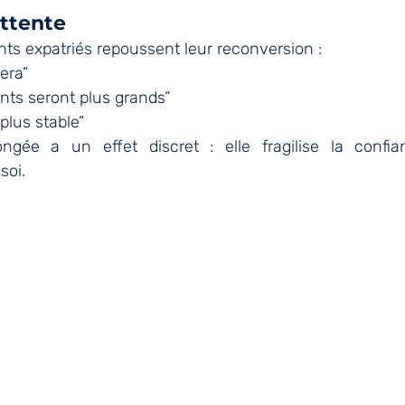
attente
ts expatriés repoussent leur reconversion :
era”
nts seront plus grands”
plus stable”
ongée a un effet discret : elle fragilise la confia
soi.