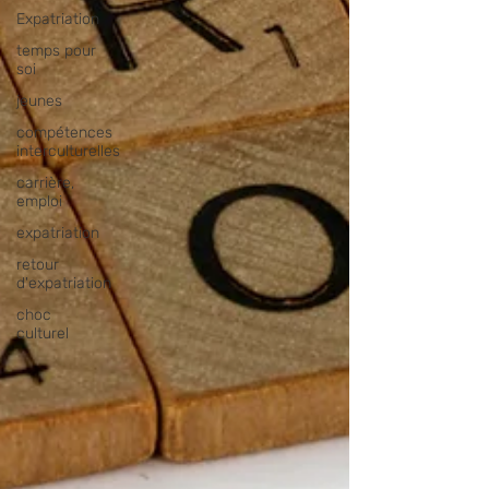
Expatriation
temps pour
soi
jeunes
compétences
interculturelles
carrière,
emploi
expatriation
retour
d'expatriation
choc
culturel