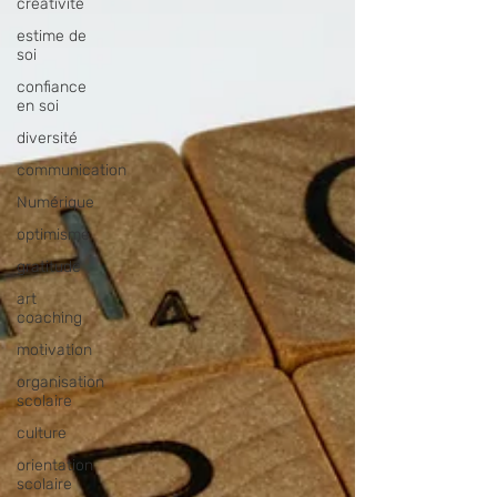
créativité
estime de
soi
confiance
en soi
diversité
communication
Numérique
optimisme
gratitude
art
coaching
motivation
organisation
scolaire
culture
orientation
scolaire