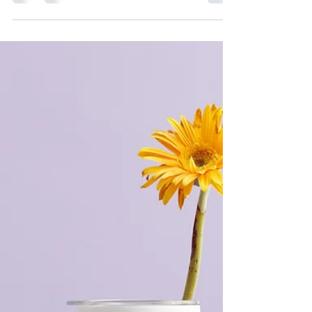
la saison des fêtes peut vite ressembler à un
mélange d’émotions oscillant entre la joie, la
culpabilité, le stress et la fatigue