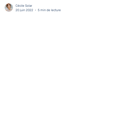
Cécile Solar
20 juin 2022
5 min de lecture
Se donner la priorité
On s'oublie. On fait plaisir aux uns et aux autres.
On court derrière le temps. On ne peut pas
prendre soin des autres si l'on ne s'occupe p