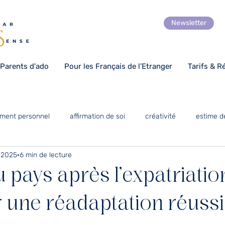
Newsletter
 Parents d'ado
Pour les Français de l’Etranger
Tarifs & R
ment personnel
affirmation de soi
créativité
estime d
n 2025
6 min de lecture
Numérique
optimisme
gratitude
art coaching
 pays après l’expatriation
orientation scolaire
Expatriation
temps pour soi
r une réadaptation réuss