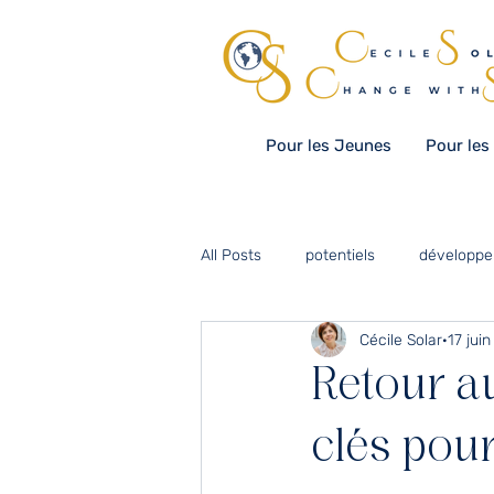
Pour les Jeunes
Pour les
All Posts
potentiels
développe
Cécile Solar
17 jui
diversité
communication
Retour au
organisation scolaire
culture
clés pou