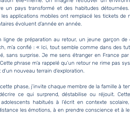
riation elle-même. On imagine retrouver un environne
re un pays transformé et des habitudes détournées. 
 les applications mobiles ont remplacé les tickets de 
ntaires évoluent d’année en année.
en ligne de préparation au retour, un jeune garçon de 
h, m’a confié : « Ici, tout semble comme dans des tutor
fié, sans surprise. Je me sens étranger en France par 
 » Cette phrase m’a rappelé qu’un retour ne rime pas s
it d’un nouveau terrain d’exploration.
tte phase, j’invite chaque membre de la famille à teni
écrire ce qui surprend, déstabilise ou réjouit. Cette 
adolescents habitués à l’écrit en contexte scolaire, 
distance les émotions, à en prendre conscience et à le