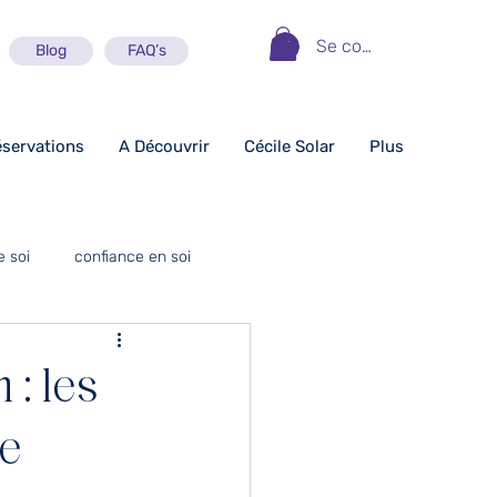
Se connecter
Blog
FAQ’s
éservations
A Découvrir
Cécile Solar
Plus
e soi
confiance en soi
motivation
 : les
jeunes
ie