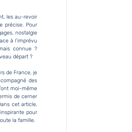
t, les au-revoir 
e précise. Pour 
ages, nostalgie 
ace à l’imprévu 
mais connue ? 
uveau départ ?
 de France, je 
accompagné des 
 m’ont moi-même 
rmis de cerner 
ns cet article, 
nspirante pour 
oute la famille.