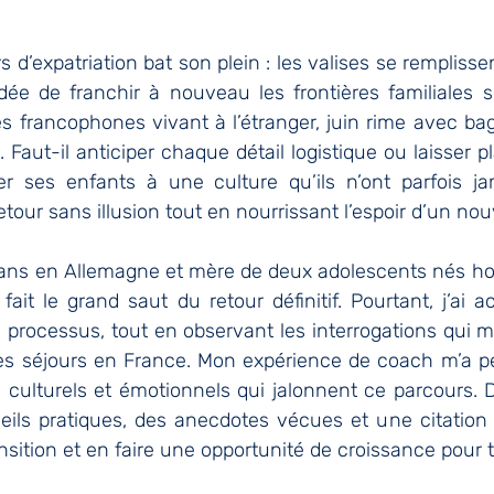
 d’expatriation bat son plein : les valises se remplissen
idée de franchir à nouveau les frontières familiales s
s francophones vivant à l’étranger, juin rime avec bag
Faut-il anticiper chaque détail logistique ou laisser pl
 ses enfants à une culture qu’ils n’ont parfois ja
our sans illusion tout en nourrissant l’espoir d’un no
 ans en Allemagne et mère de deux adolescents nés hors
ait le grand saut du retour définitif. Pourtant, j’ai 
ce processus, tout en observant les interrogations qui
es séjours en France. Mon expérience de coach m’a pe
culturels et émotionnels qui jalonnent ce parcours. Da
eils pratiques, des anecdotes vécues et une citation i
nsition et en faire une opportunité de croissance pour t