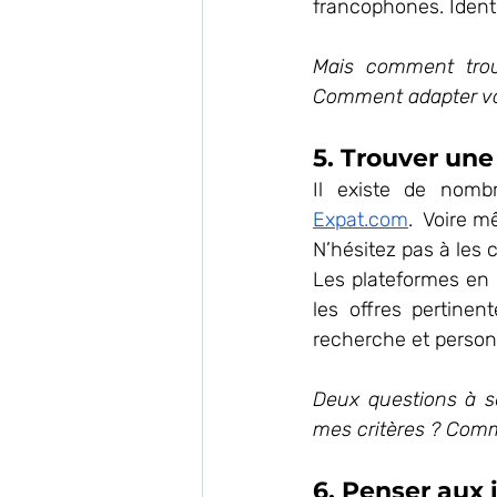
francophones. Identi
Mais comment trouv
Comment adapter votr
5. Trouver une 
Il existe de nombr
Expat.com
.  Voire 
N’hésitez pas à les 
Les plateformes en 
les offres pertinen
recherche et person
Deux questions à se
mes critères ? Com
6. Penser aux 