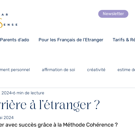
Newsletter
 Parents d'ado
Pour les Français de l’Etranger
Tarifs & R
ment personnel
affirmation de soi
créativité
estime d
. 2024
6 min de lecture
Numérique
optimisme
gratitude
art coaching
rière à l’étranger ?
ai 2024
orientation scolaire
Expatriation
temps pour soi
r avec succès grâce à la Méthode Cohérence ?