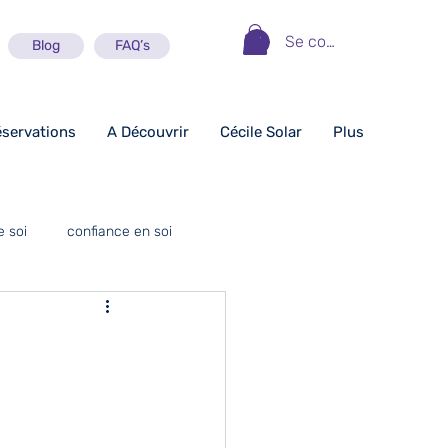
Se connecter
Blog
FAQ’s
éservations
A Découvrir
Cécile Solar
Plus
e soi
confiance en soi
motivation
jeunes