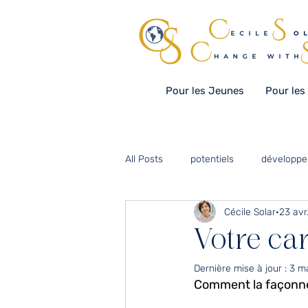
Pour les Jeunes
Pour les
All Posts
potentiels
développe
Cécile Solar
23 avr
diversité
communication
Votre car
Dernière mise à jour :
3 m
organisation scolaire
culture
Comment la façonne