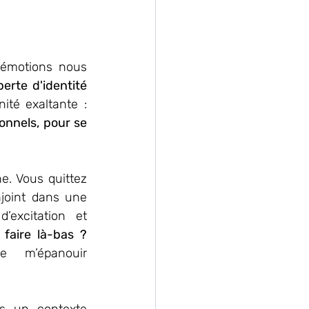
'émotions nous 
perte d'identité 
té exaltante : 
nnels, pour se 
e. Vous quittez 
joint dans une 
excitation et 
faire là-bas ? 
 m’épanouir 