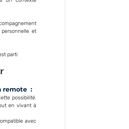
s un contexte 
accompagnement 
personnelle et 
st parti 
r
 remote  : 
tte possibilité. 
ut en vivant à 
ompatible avec 