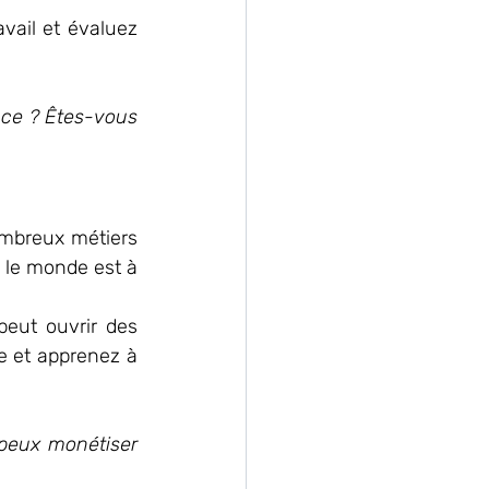
vail et évaluez 
nce ? Êtes-vous 
mbreux métiers 
 le monde est à 
eut ouvrir des 
e et apprenez à 
peux monétiser 