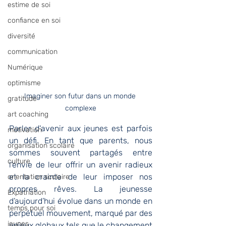
estime de soi
confiance en soi
diversité
communication
Numérique
optimisme
Imaginer son futur dans un monde 
gratitude
complexe
art coaching
Parler d'avenir aux jeunes est parfois 
motivation
un défi. En tant que parents, nous 
organisation scolaire
sommes souvent partagés entre 
culture
l'envie de leur offrir un avenir radieux 
et la crainte de leur imposer nos 
orientation scolaire
propres rêves. La jeunesse 
Expatriation
d’aujourd’hui évolue dans un monde en 
temps pour soi
perpétuel mouvement, marqué par des 
jeunes
enjeux globaux tels que le changement 