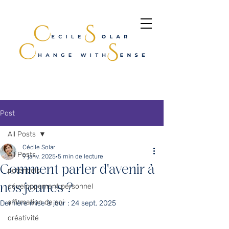
Post
All Posts
Cécile Solar
All Posts
9 janv. 2025
5 min de lecture
Comment parler d'avenir à
potentiels
nos jeunes ?
développement personnel
affirmation de soi
Dernière mise à jour :
24 sept. 2025
créativité