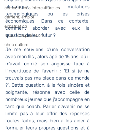
climatique, les mutations 
compétences interculturelles
technologiques ou les crises 
carrière, emploi
économiques. Dans ce contexte, 
expatriation
comment aborder avec eux la 
question de leur futur ?
retour d'expatriation
choc culturel
Je me souviens d'une conversation 
avec mon fils , alors âgé de 15 ans, où il 
m’avait confié son angoisse face à 
l'incertitude de l'avenir : "Et si je ne 
trouvais pas ma place dans ce monde 
?". Cette question, à la fois sincère et 
poignante, résonne avec celle de 
nombreux jeunes que j'accompagne en 
tant que coach. Parler d'avenir ne se 
limite pas à leur offrir des réponses 
toutes faites, mais bien à les aider à 
formuler leurs propres questions et à 